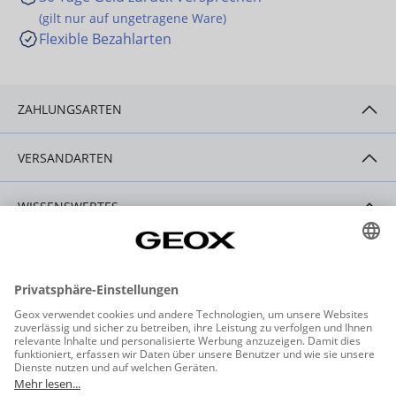
(gilt nur auf ungetragene Ware)
Flexible Bezahlarten
ZAHLUNGSARTEN
VERSANDARTEN
WISSENSWERTES
HILFE & SERVICE
KONTAKT