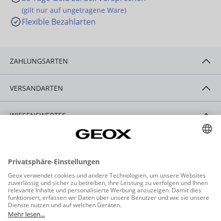
(gilt nur auf ungetragene Ware)
Flexible Bezahlarten
ZAHLUNGSARTEN
VERSANDARTEN
WISSENSWERTES
HILFE & SERVICE
KONTAKT