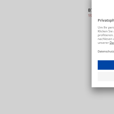
B741QA 0AU0
19,90 €
39,95 €