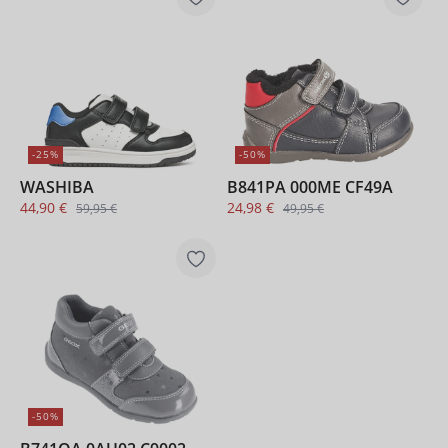
-25%
-50%
WASHIBA
B841PA 000ME CF49A
44,90 €
24,98 €
59,95 €
49,95 €
-50%