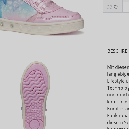
32
BESCHRE
Mit diese
langlebige
Lifestyle
Technolog
und macht
kombinier
Komfortan
Funktional
diesem Sc