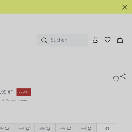
,95 €*
-29%
zzgl. Versandkosten
26
27
28
29
30
31