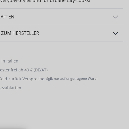
veryday-Styles und für urbane City-Looks!
HAFTEN
 ZUM HERSTELLER
in Italien
stenfrei ab 49 € (DE/AT)
Geld zurück Versprechen
(gilt nur auf ungetragene Ware)
Bezahlarten