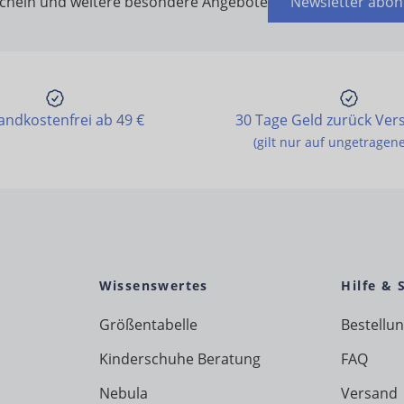
schein und weitere besondere Angebote
Newsletter abon
andkostenfrei ab 49 €
30 Tage Geld zurück Ver
(gilt nur auf ungetragen
Wissenswertes
Hilfe & 
Größentabelle
Bestellu
Kinderschuhe Beratung
FAQ
Nebula
Versand