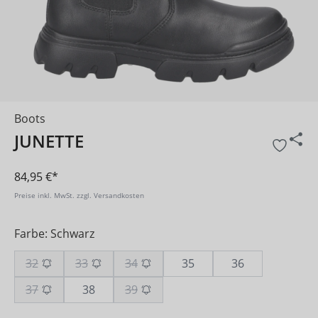
Boots
JUNETTE
84,95 €*
Preise inkl. MwSt. zzgl. Versandkosten
Farbe: Schwarz
32
33
34
35
36
37
38
39