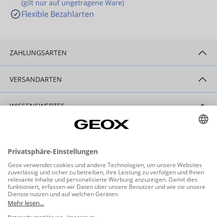
(gilt nur auf ungetragene Ware)
Flexible Bezahlarten
ZAHLUNGSARTEN
VERSANDARTEN
WISSENSWERTES
HILFE & SERVICE
KONTAKT