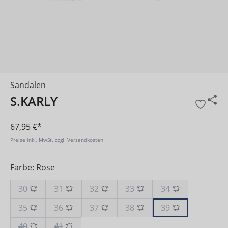
Sandalen
S.KARLY
67,95 €*
Preise inkl. MwSt. zzgl. Versandkosten
Farbe: Rose
30
31
32
33
34
35
36
37
38
39
40
41