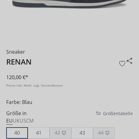
Sneaker
RENAN
120,00 €*
Preise inkl. MwSt. zzgl. Versandkosten
Farbe: Blau
Größe in
Größentabelle
EU
UK
US
CM
40
41
42
43
44