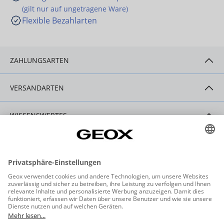
(gilt nur auf ungetragene Ware)
Flexible Bezahlarten
ZAHLUNGSARTEN
VERSANDARTEN
WISSENSWERTES
HILFE & SERVICE
KONTAKT