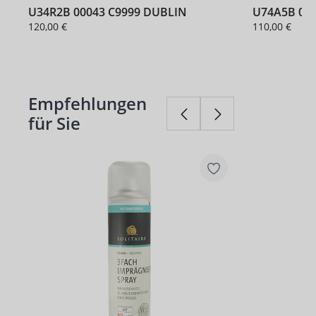
U34R2B 00043 C9999 DUBLIN
U74A5B 000
120,00 €
110,00 €
Empfehlungen
Produktgalerie überspringen
für Sie