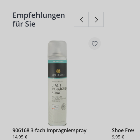
Empfehlungen
Produktgalerie überspringen
für Sie
906168 3-fach Imprägnierspray
Shoe Fresh
14,95 €
9,95 €