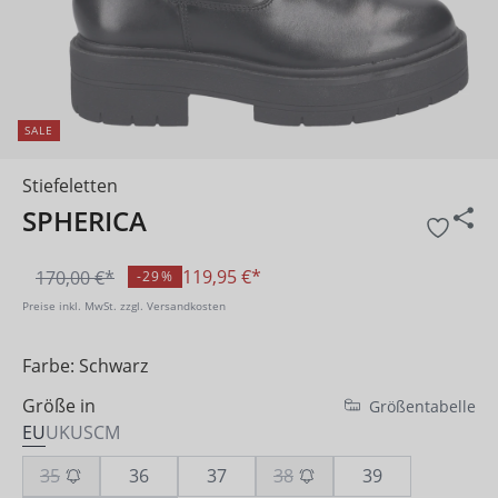
SALE
Stiefeletten
SPHERICA
119,95 €*
170,00 €*
-29%
Preise inkl. MwSt. zzgl. Versandkosten
Farbe: Schwarz
Größe in
Größentabelle
EU
UK
US
CM
35
36
37
38
39