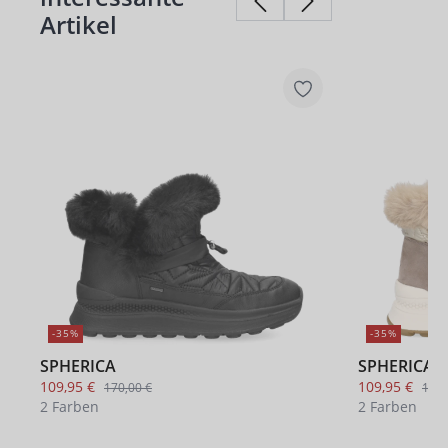
Artikel
-35%
-35%
SPHERICA
SPHERICA
109,95 €
109,95 €
170,00 €
170,
2 Farben
2 Farben