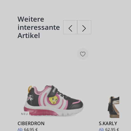
Weitere
Produktgalerie überspringen
interessante
Artikel
NEU
CIBERDRON
S.KARLY
Ab
64,95 €
Ab
62,95 €