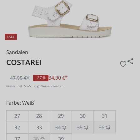
SALE
Sandalen
COSTAREI
34,90 €*
47,95 €*
-27%
Preise inkl. MwSt. zzgl. Versandkosten
Farbe: Weiß
27
28
29
30
31
32
33
34
35
36
37
38
39