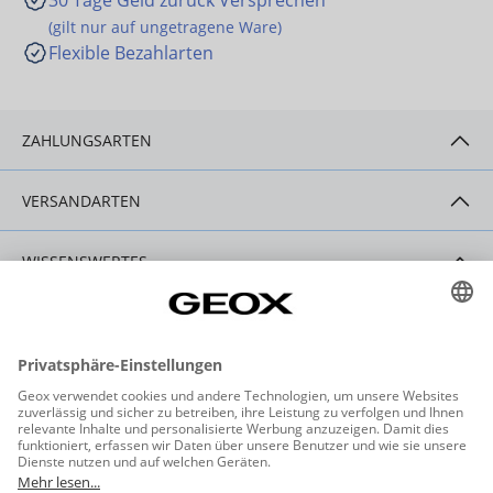
30 Tage Geld zurück Versprechen
(gilt nur auf ungetragene Ware)
Flexible Bezahlarten
ZAHLUNGSARTEN
VERSANDARTEN
WISSENSWERTES
HILFE & SERVICE
KONTAKT