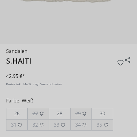
Sandalen
S.HAITI
42,95 €*
Preise inkl. MwSt. zzgl. Versandkosten
Farbe: Weiß
26
27
28
29
30
31
32
33
34
35