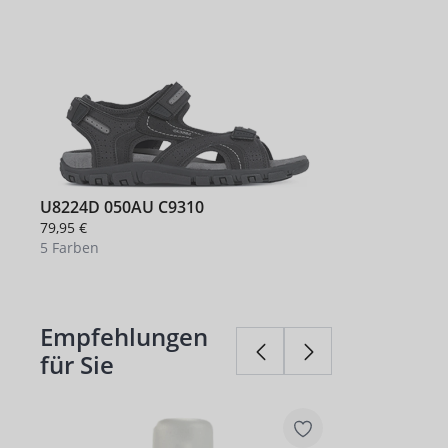
U8224D 050AU C9310
79,95 €
5 Farben
+ 1
Empfehlungen
Produktgalerie überspringen
für Sie