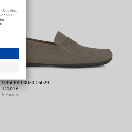
U35CFB 00020 C6029
I
120,00 €
9
5 Farben
2
+ 1