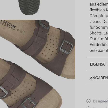
aus edlem
flexiblen
Dämpfung 
cleane De
für Somme
Shorts, L
Outfit müh
Entdecken 
entspannt
EIGENSC
ANGABEN
Designed 