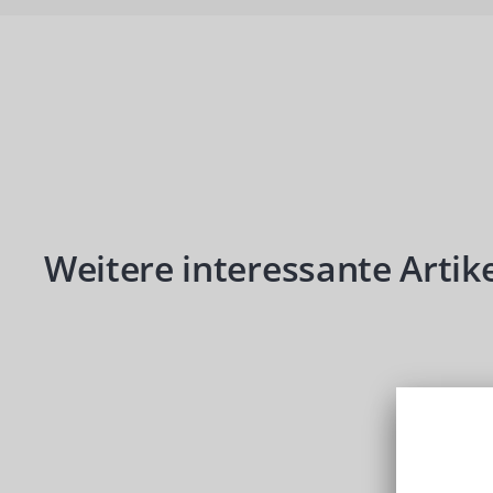
Produktgalerie überspringen
Weitere interessante Artike