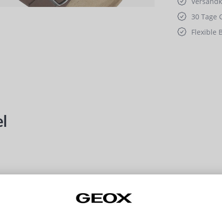
Versandko
30 Tage 
Flexible 
l