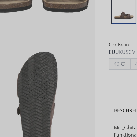
Größe in
EU
UK
US
CM
40
BESCHRE
Mit „Ghit
Funktional