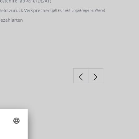
stenfrei ab 49 € (DE/AT)
Geld zurück Versprechen
(gilt nur auf ungetragene Ware)
Bezahlarten