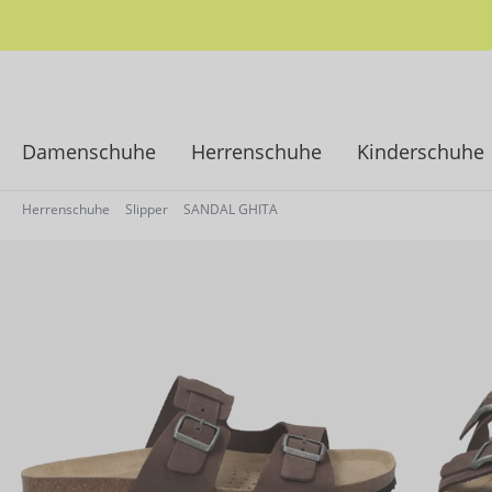
springen
Zur Hauptnavigation springen
Damenschuhe
Herrenschuhe
Kinderschuhe
Herrenschuhe
Slipper
SANDAL GHITA