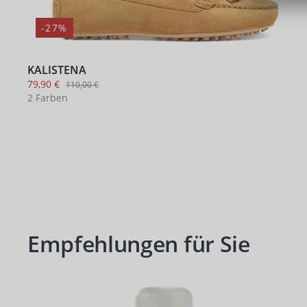
-27%
KALISTENA
79,90 €
110,00 €
2 Farben
Empfehlungen für Sie
Produktgalerie überspringen