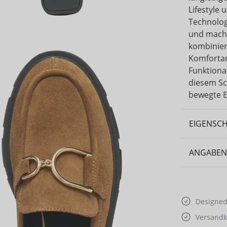
Lifestyle
Technolog
und macht
kombinier
Komfortan
Funktional
diesem Sc
bewegte E
EIGENSC
ANGABEN
Designed 
Versandko