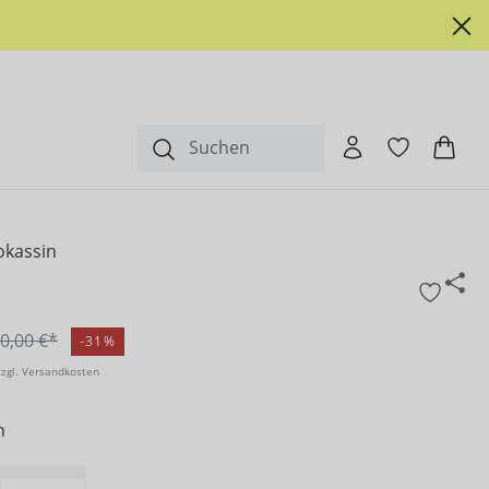
okassin
0,00 €*
-31%
zzgl. Versandkosten
n