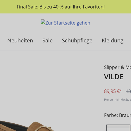
Final Sale: Bis zu 40 % auf Ihre Favoriten!
Neuheiten
Sale
Schuhpflege
Kleidung
Slipper & M
VILDE
89,95 €*
13
Preise inkl. MwSt. 
Farbe: Brau