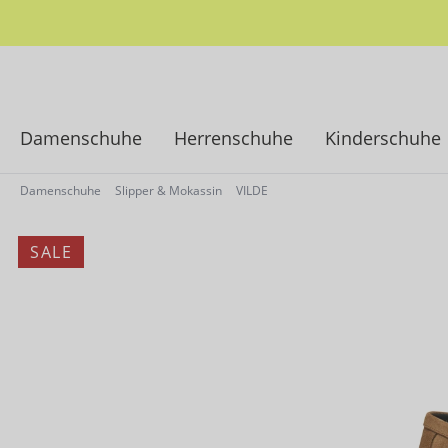
springen
Zur Hauptnavigation springen
Damenschuhe
Herrenschuhe
Kinderschuhe
Damenschuhe
Slipper & Mokassin
VILDE
SALE