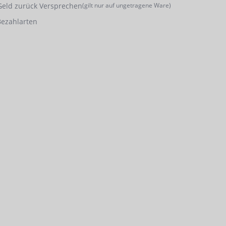
Geld zurück Versprechen
(gilt nur auf ungetragene Ware)
Bezahlarten