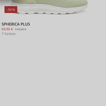
-36%
SPHERICA PLUS
F
69,90 €
6
110,00 €
7 Farben
3
+ 3