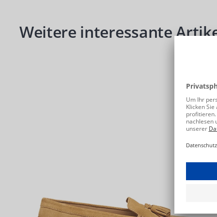
Produktgalerie überspringen
Weitere interessante Artike