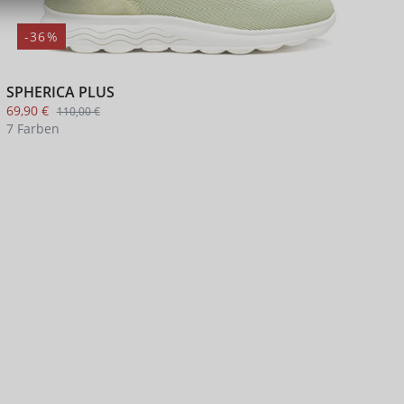
-36%
SPHERICA PLUS
F
69,90 €
6
110,00 €
7 Farben
3
+ 3