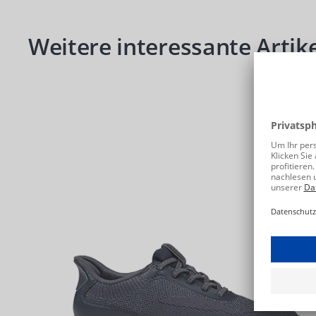
Produktgalerie überspringen
Weitere interessante Artike