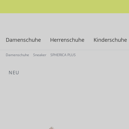
springen
Zur Hauptnavigation springen
Damenschuhe
Herrenschuhe
Kinderschuhe
Damenschuhe
Sneaker
SPHERICA PLUS
NEU