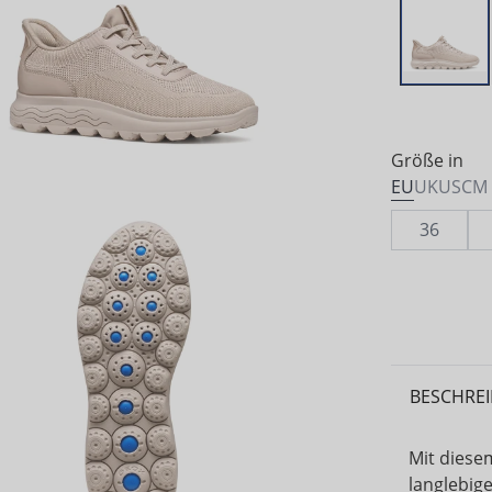
Größe in
EU
UK
US
CM
36
BESCHRE
Mit diese
langlebige