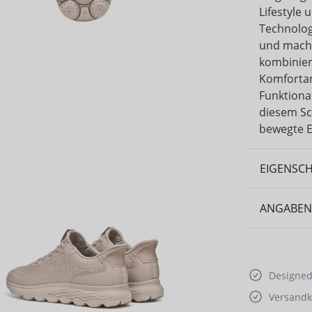
Lifestyle
Technolog
und macht
kombinier
Komfortan
Funktional
diesem Sc
bewegte E
EIGENSC
ANGABEN
Designed 
Versandko