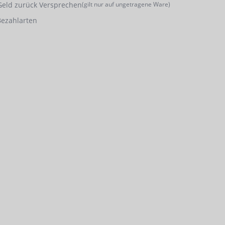
Geld zurück Versprechen
(gilt nur auf ungetragene Ware)
Bezahlarten