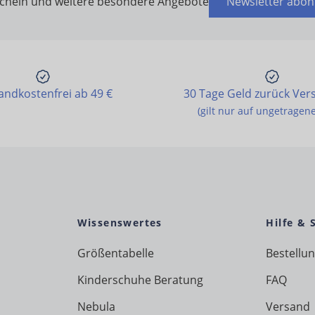
schein und weitere besondere Angebote
Newsletter abon
andkostenfrei ab 49 €
30 Tage Geld zurück Ver
(gilt nur auf ungetragen
Wissenswertes
Hilfe & 
Größentabelle
Bestellu
Kinderschuhe Beratung
FAQ
Nebula
Versand