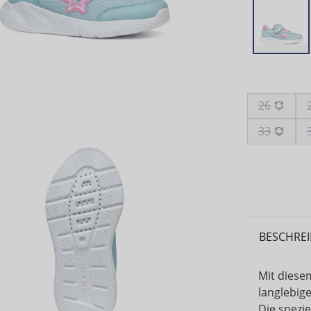
26
33
BESCHRE
Mit diese
langlebig
Die spezie