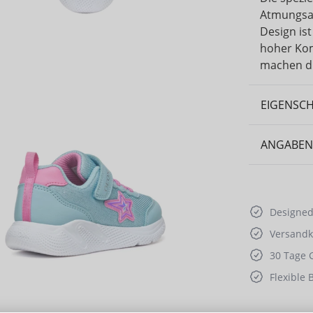
Atmungsak
Design ist
hoher Kom
machen di
EIGENSC
ANGABEN
Designed 
Versandko
30 Tage 
Flexible 