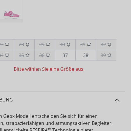
27
28
29
30
31
32
34
35
36
37
38
39
Bitte wählen Sie eine Größe aus.
IBUNG
m Geox Modell entscheiden Sie sich für einen
en, strapazierfähigen und atmungsaktiven Begleiter.
ll entwickelte RESPIRA™ Technologie bietet