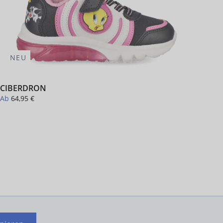
NEU
-
CIBERDRON
NAS
Ab
64,95 €
Ab
4