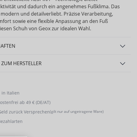
tivität und dadurch ein angenehmes Fußklima. Das
 modern und detailverliebt. Präzise Verarbeitung,
fort sowie eine flexible Anpassung an den Fuß
esen Schuh von Geox zur idealen Wahl.
HAFTEN
 ZUM HERSTELLER
in Italien
stenfrei ab 49 € (DE/AT)
Geld zurück Versprechen
(gilt nur auf ungetragene Ware)
Bezahlarten