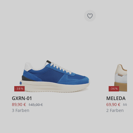
-38%
-36%
GXRN-01
MELEDA
89,90 €
69,90 €
145,00 €
110,0
3 Farben
2 Farben
4