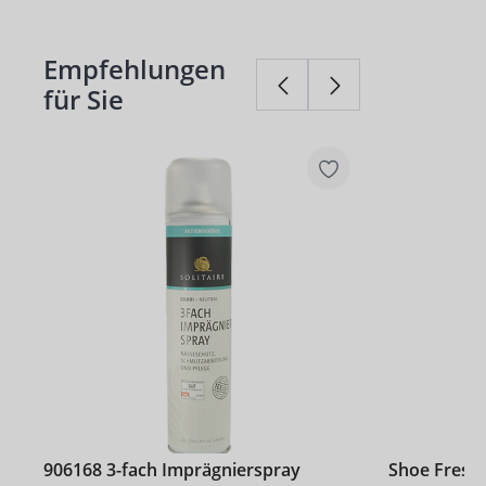
Empfehlungen
Produktgalerie überspringen
für Sie
906168 3-fach Imprägnierspray
Shoe Fresh