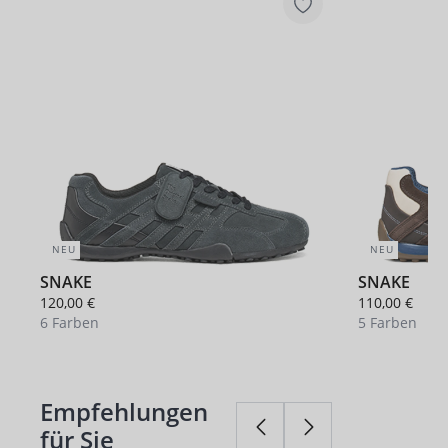
NEU
NEU
SNAKE
SNAKE
120,00 €
110,00 €
6 Farben
5 Farben
+ 2
Empfehlungen
Produktgalerie überspringen
für Sie