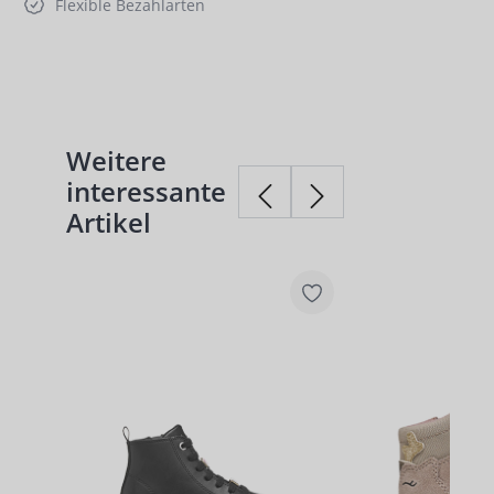
Flexible Bezahlarten
Weitere
Produktgalerie überspringen
interessante
Artikel