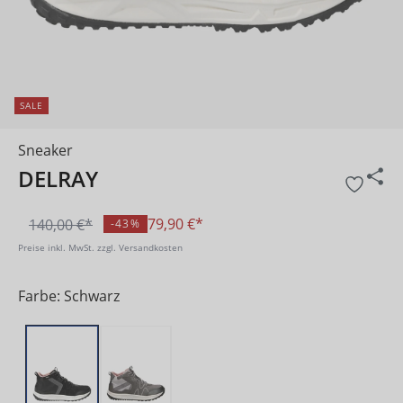
SALE
Sneaker
DELRAY
79,90 €*
140,00 €*
-43%
Preise inkl. MwSt. zzgl. Versandkosten
Farbe: Schwarz