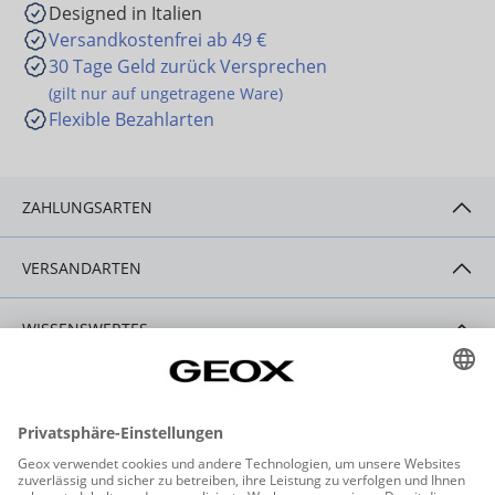
Designed in Italien
Versandkostenfrei ab 49 €
30 Tage Geld zurück Versprechen
(gilt nur auf ungetragene Ware)
Flexible Bezahlarten
ZAHLUNGSARTEN
VERSANDARTEN
WISSENSWERTES
HILFE & SERVICE
KONTAKT