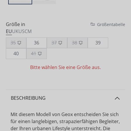
Größe in
Größentabelle
EU
UK
US
CM
35
36
37
38
39
40
41
Bitte wählen Sie eine Größe aus.
BESCHREIBUNG
Mit diesem Modell von Geox entscheiden Sie sich
für einen langlebigen, strapazierfähigen Begleiter,
der Ihren urbanen Lifestyle unterstreicht. Die