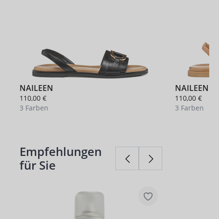
NAILEEN
NAILEEN
110,00 €
110,00 €
3 Farben
3 Farben
Empfehlungen
Produktgalerie überspringen
für Sie