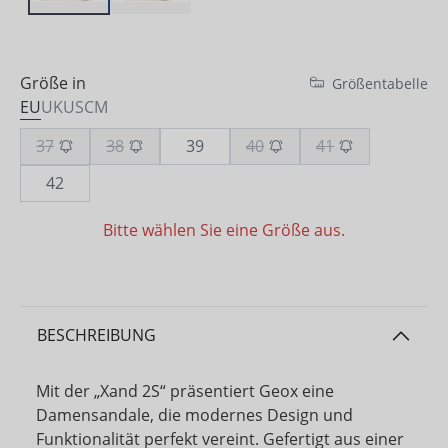
Größe in
Größentabelle
EU
UK
US
CM
37
38
39
40
41
42
Bitte wählen Sie eine Größe aus.
BESCHREIBUNG
Mit der „Xand 2S“ präsentiert Geox eine
Damensandale, die modernes Design und
Funktionalität perfekt vereint. Gefertigt aus einer