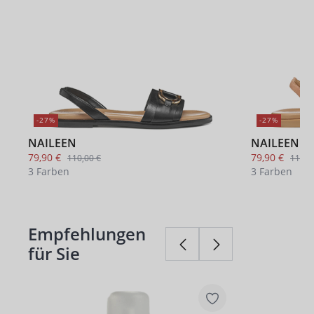
-27%
-27%
NAILEEN
NAILEEN
79,90 €
79,90 €
110,00 €
110,0
3 Farben
3 Farben
Empfehlungen
Produktgalerie überspringen
für Sie