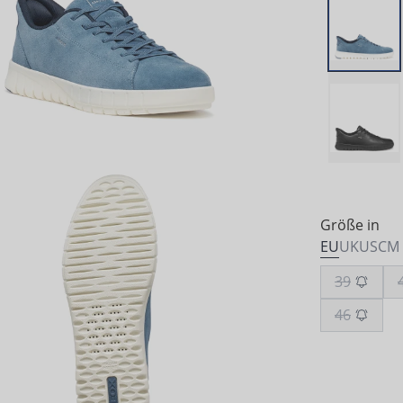
Größe in
EU
UK
US
CM
39
46