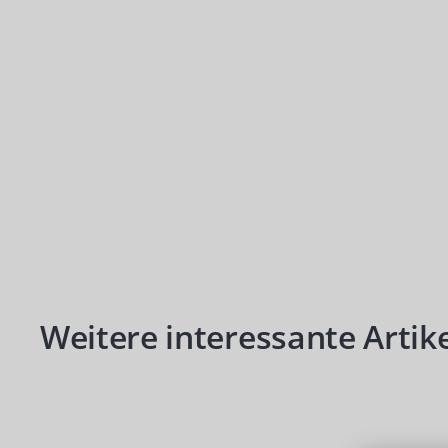
Produktgalerie überspringen
Weitere interessante Artike