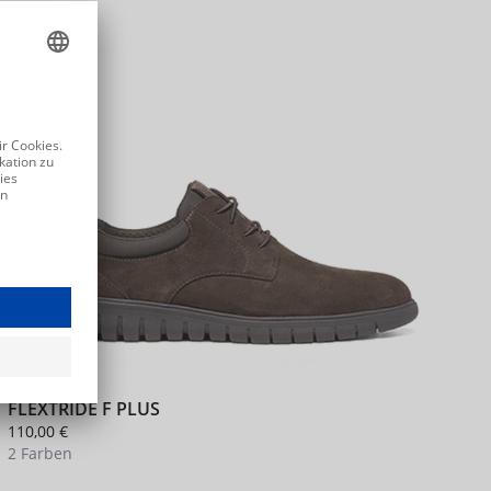
NEU
FLEXTRIDE F PLUS
F
110,00 €
1
2 Farben
7