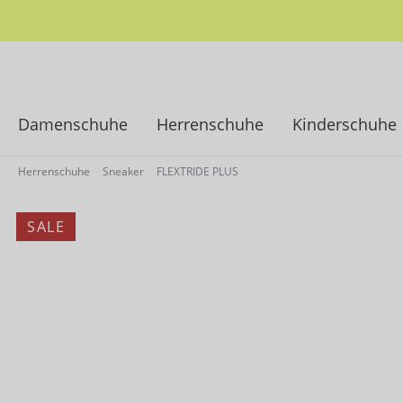
springen
Zur Hauptnavigation springen
Damenschuhe
Herrenschuhe
Kinderschuhe
Herrenschuhe
Sneaker
FLEXTRIDE PLUS
SALE