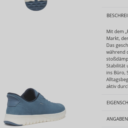
BESCHRE
Mit dem „
Markt, de
Das gesch
während d
stoßdämpf
Stabilität
ins Büro,
Alltagsbe
aktiv dur
EIGENSC
ANGABEN