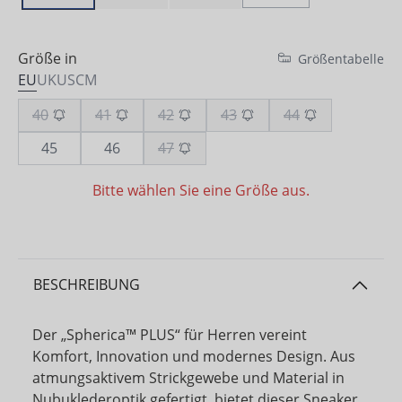
Größe in
Größentabelle
EU
UK
US
CM
40
41
42
43
44
45
46
47
Bitte wählen Sie eine Größe aus.
BESCHREIBUNG
Der „Spherica™ PLUS“ für Herren vereint
Komfort, Innovation und modernes Design. Aus
atmungsaktivem Strickgewebe und Material in
Nubuklederoptik gefertigt, bietet dieser Sneaker