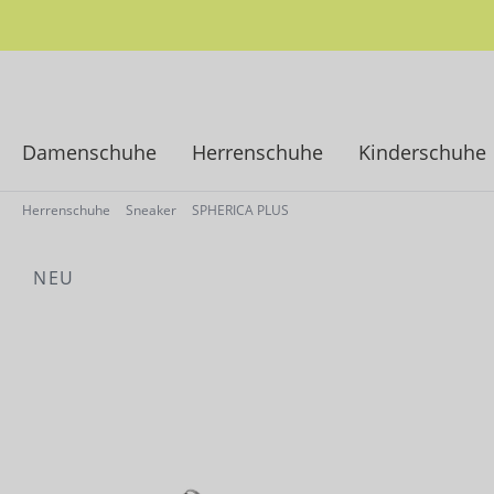
springen
Zur Hauptnavigation springen
Damenschuhe
Herrenschuhe
Kinderschuhe
Herrenschuhe
Sneaker
SPHERICA PLUS
NEU