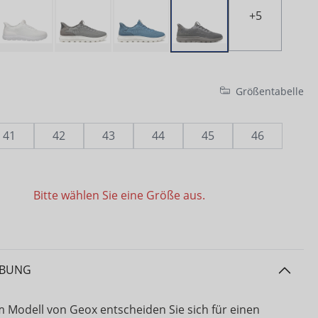
+
5
Größentabelle
41
42
43
44
45
46
Bitte wählen Sie eine Größe aus.
IBUNG
m Modell von Geox entscheiden Sie sich für einen