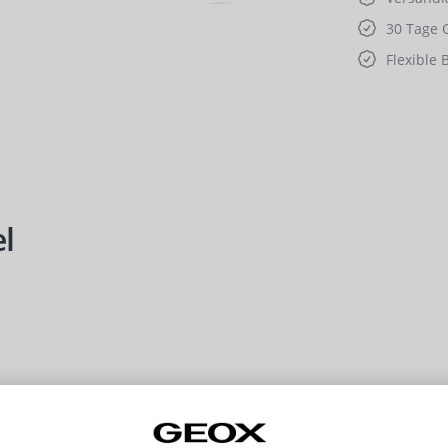
30 Tage 
Flexible 
l