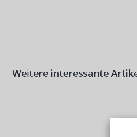
Produktgalerie überspringen
Weitere interessante Artike