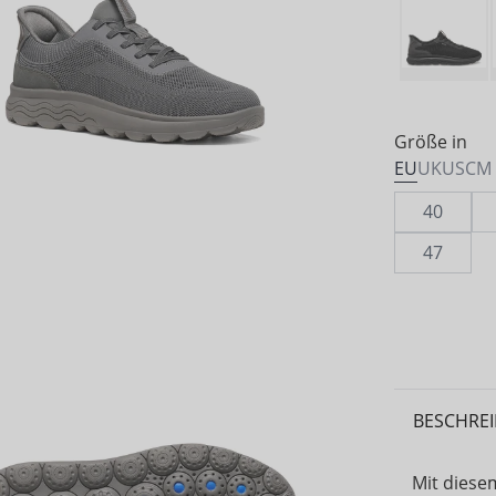
Größe in
EU
UK
US
CM
40
47
BESCHRE
Mit diese