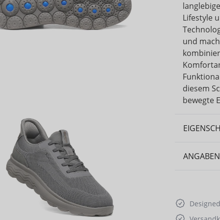
langlebige
Lifestyle
Technolog
und macht
kombinier
Komfortan
Funktional
diesem Sc
bewegte E
EIGENSC
ANGABEN
Designed 
Versandko