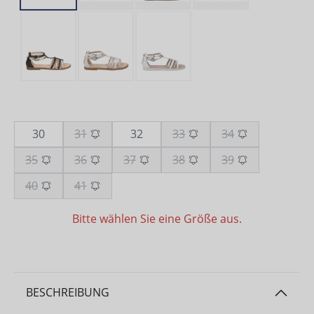
30
31
32
33
34
35
36
37
38
39
40
41
Bitte wählen Sie eine Größe aus.
BESCHREIBUNG