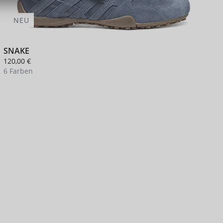
NEU
SNAKE
120,00 €
9
6 Farben
3
+ 2