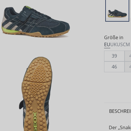
Größe in
EU
UK
US
CM
39
46
BESCHRE
Der „Snak