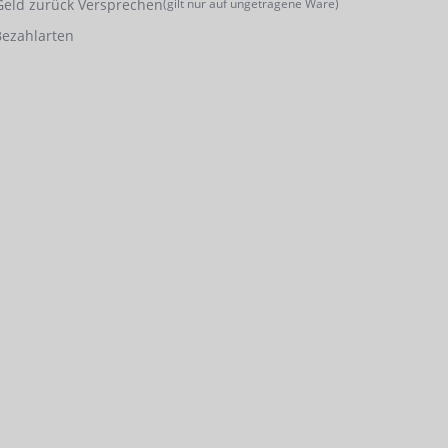
Geld zurück Versprechen
(gilt nur auf ungetragene Ware)
Bezahlarten