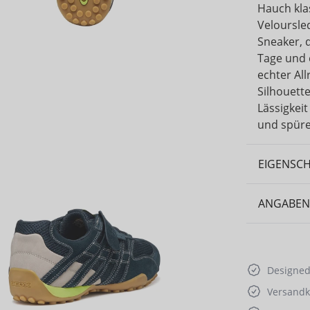
Hauch kla
Veloursle
Sneaker, d
Tage und 
echter All
Silhouett
Lässigkeit
und spüre
EIGENSC
ANGABEN
Designed 
Versandko