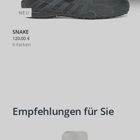
NEU
SNAKE
120,00 €
6 Farben
+ 2
Empfehlungen für Sie
Produktgalerie überspringen