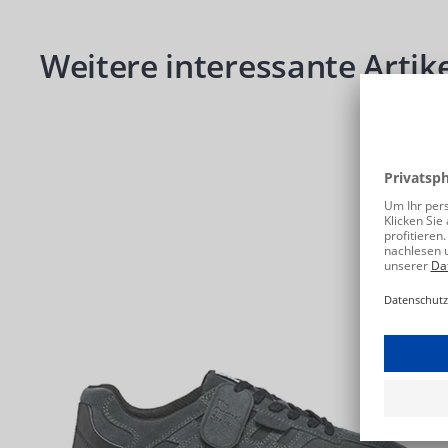
Produktgalerie überspringen
Weitere interessante Artike