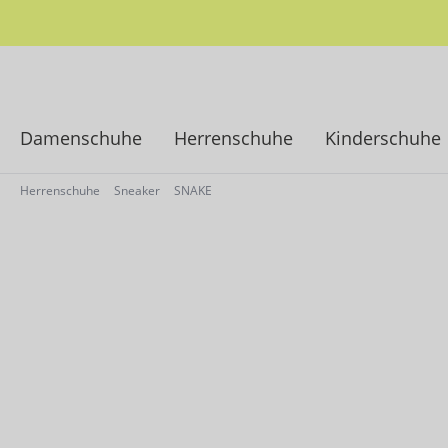
springen
Zur Hauptnavigation springen
Damenschuhe
Herrenschuhe
Kinderschuhe
Herrenschuhe
Sneaker
SNAKE