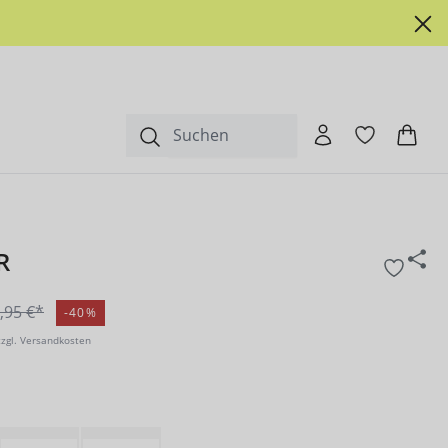
R
,95 €*
-40%
zzgl. Versandkosten