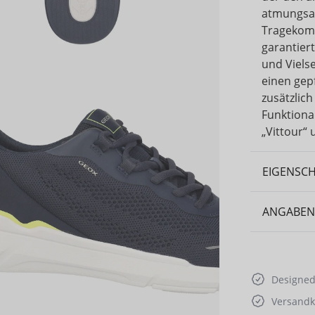
atmungsak
Tragekomf
garantiert
und Vielse
einen gep
zusätzlich
Funktional
„Vittour“
EIGENSC
ANGABEN
Designed 
Versandko