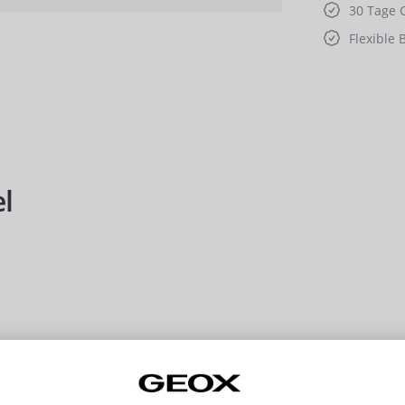
30 Tage 
Flexible 
l