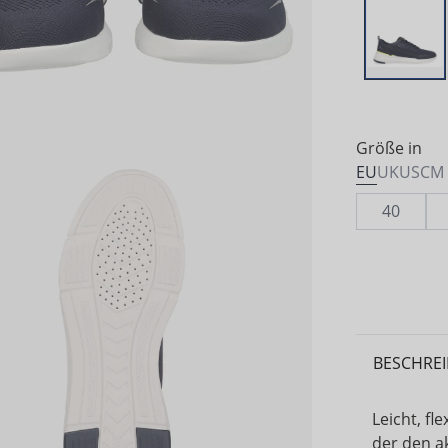
Größe in
EU
UK
US
CM
40
BESCHRE
Leicht, fl
der den ak