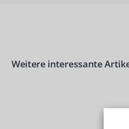
Produktgalerie überspringen
Weitere interessante Artike