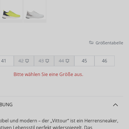
Größentabelle
41
42
43
44
45
46
Bitte wählen Sie eine Größe aus.
IBUNG
exibel und modern – der „Vittour“ ist ein Herrensneaker,
tiven Lebensstil perfekt widerspiegelt. Das