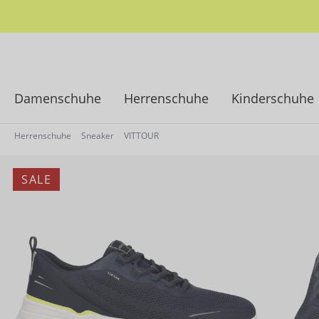
springen
Zur Hauptnavigation springen
Damenschuhe
Herrenschuhe
Kinderschuhe
Herrenschuhe
Sneaker
VITTOUR
SALE