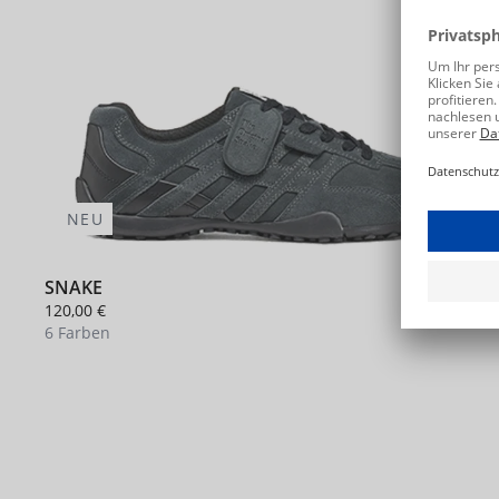
NEU
SNAKE
120,00 €
6 Farben
+ 2