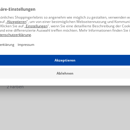
NEU
RENAN
130,00 €
2 Farben