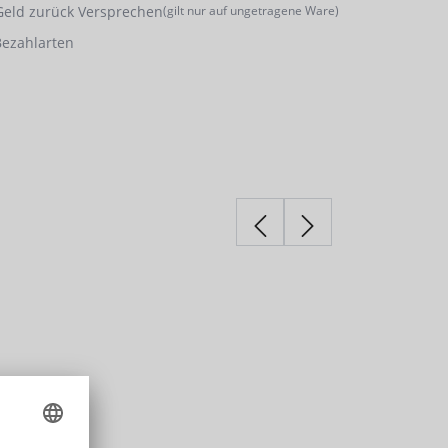
Geld zurück Versprechen
(gilt nur auf ungetragene Ware)
Bezahlarten