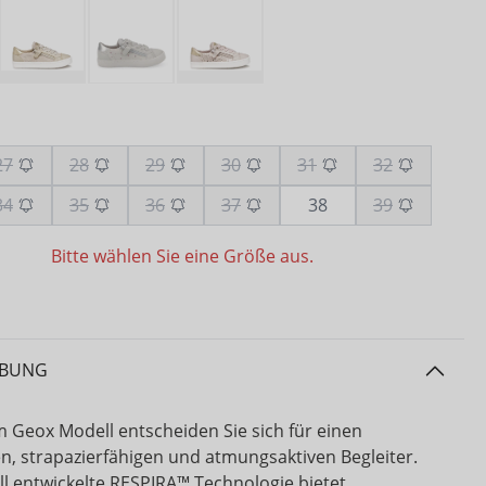
27
28
29
30
31
32
34
35
36
37
38
39
Bitte wählen Sie eine Größe aus.
IBUNG
m Geox Modell entscheiden Sie sich für einen
en, strapazierfähigen und atmungsaktiven Begleiter.
ll entwickelte RESPIRA™ Technologie bietet