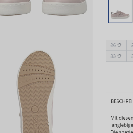
26
33
BESCHRE
Mit diese
langlebig
Die spezie