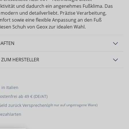
tivität und dadurch ein angenehmes Fußklima. Das
 modern und detailverliebt. Präzise Verarbeitung,
fort sowie eine flexible Anpassung an den Fuß
esen Schuh von Geox zur idealen Wahl.
HAFTEN
 ZUM HERSTELLER
in Italien
stenfrei ab 49 € (DE/AT)
Geld zurück Versprechen
(gilt nur auf ungetragene Ware)
Bezahlarten