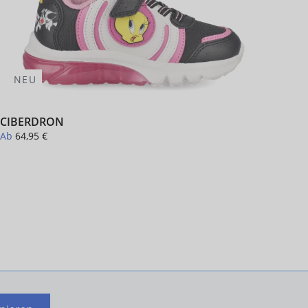
NEU
-
CIBERDRON
NAS
Ab
64,95 €
Ab
4