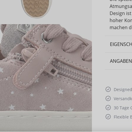
Atmungsak
Design ist
hoher Kom
machen di
EIGENSC
ANGABEN
Designed 
Versandko
30 Tage 
Flexible 