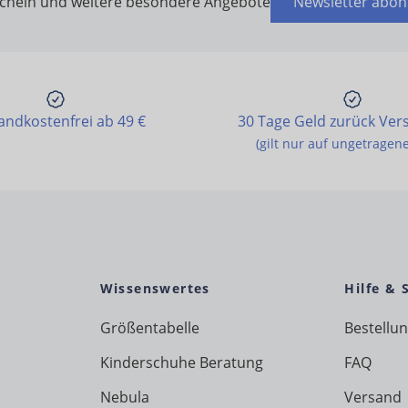
schein und weitere besondere Angebote
Newsletter abon
andkostenfrei ab 49 €
30 Tage Geld zurück Ver
(gilt nur auf ungetragen
Wissenswertes
Hilfe & 
Größentabelle
Bestellu
Kinderschuhe Beratung
FAQ
Nebula
Versand